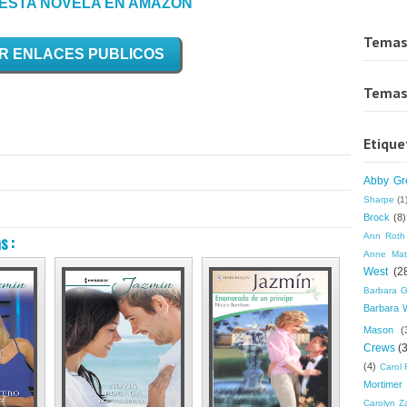
ESTA NOVELA EN AMAZON
Temas
R ENLACES PUBLICOS
Temas
Etique
Abby Gr
Sharpe
(1
Brock
(8)
s :
Ann Roth
Anne Mat
West
(2
Barbara G
Barbara 
Mason
(
Crews
(
(4)
Carol 
Mortimer
Carolyn Z