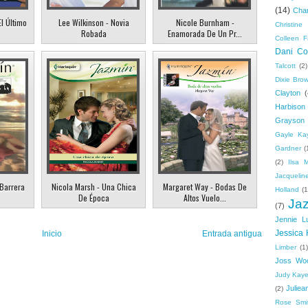
(14)
Cha
El Último
Lee Wilkinson - Novia
Nicole Burnham -
Christine 
Robada
Enamorada De Un Pr...
Colleen F
Dani Col
Talcott
(2)
Dixie Bro
Clayton
(
Harbison
Grayson
Gayle Ka
Gardner
(
(2)
Ilsa 
Jacquelin
 Barrera
Nicola Marsh - Una Chica
Margaret Way - Bodas De
Holland
(1
De Época
Altos Vuelo...
Ja
(7)
Jennie L
Jessica 
Inicio
Entrada antigua
Limber
(1)
Joss Wo
Judy Kay
Juliea
(2)
Rose Smi