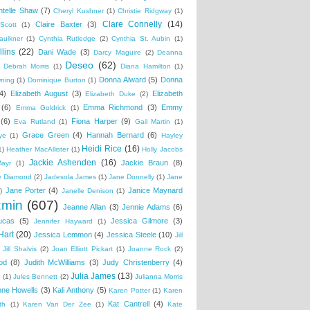
ntelle Shaw
(7)
Cheryl Kushner
(1)
Christie Ridgway
(1)
Clare Connelly
(14)
Claire Baxter
(3)
Scott
(1)
aulkner
(1)
Cynthia Rutledge
(2)
Cynthia St. Aubin
(1)
lins
(22)
Dani Wade
(3)
Darcy Maguire
(2)
Deanna
Deseo
(62)
Debrah Morris
(1)
Diana Hamilton
(1)
Donna Alward
(5)
Donna
wning
(1)
Dominique Burton
(1)
4)
Elizabeth August
(3)
Elizabeth
Elizabeth Duke
(2)
(6)
Emma Richmond
(3)
Emmy
Emma Goldrick
(1)
(6)
Fiona Harper
(9)
Eva Rutland
(1)
Gail Martin
(1)
Grace Green
(4)
Hannah Bernard
(6)
ye
(1)
Hayley
Heidi Rice
(16)
1)
Heather MacAllister
(1)
Holly Jacobs
Jackie Ashenden
(16)
Jackie Braun
(8)
Mayr
(1)
e Diamond
(2)
Jadesola James
(1)
Jane Donnelly
(1)
Jane
Jane Porter
(4)
Janice Maynard
)
Janelle Denison
(1)
zmin
(607)
Jeanne Allan
(3)
Jennie Adams
(6)
ucas
(5)
Jessica Gilmore
(3)
Jennifer Hayward
(1)
Hart
(20)
Jessica Lemmon
(4)
Jessica Steele
(10)
Jill
Jill Shalvis
(2)
Joan Elliott Pickart
(1)
Joanne Rock
(2)
od
(8)
Judith McWilliams
(3)
Judy Christenberry
(4)
Julia James
(13)
e
(1)
Jules Bennett
(2)
Julianna Morris
nne Howells
(3)
Kali Anthony
(5)
Karen Potter
(1)
Karen
Kat Cantrell
(4)
th
(1)
Karen Van Der Zee
(1)
Kate