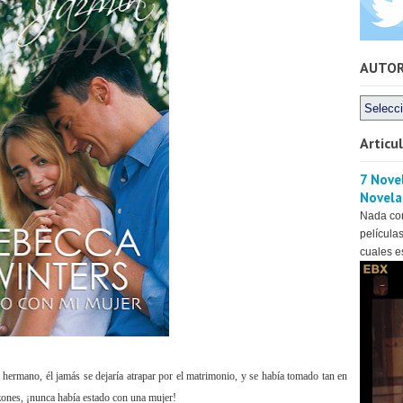
AUTO
Articu
7 Novel
Novela
Nada co
películas
cuales es
 hermano, él jamás se dejaría atrapar por el matrimonio, y se había tomado tan en
zones, ¡nunca había estado con una mujer!