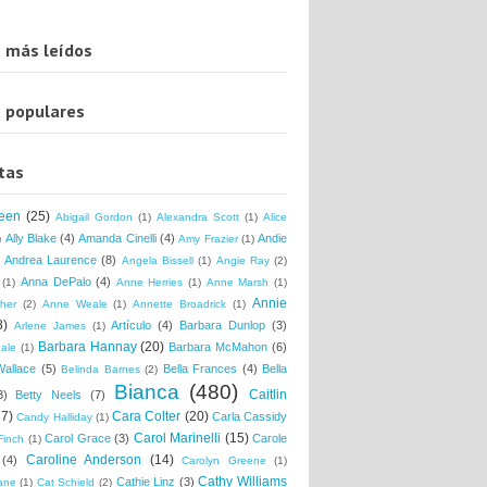
 más leídos
 populares
tas
een
(25)
Abigail Gordon
(1)
Alexandra Scott
(1)
Alice
Ally Blake
(4)
Amanda Cinelli
(4)
Andie
)
Amy Frazier
(1)
Andrea Laurence
(8)
Angela Bissell
(1)
Angie Ray
(2)
Anna DePalo
(4)
(1)
Anne Herries
(1)
Anne Marsh
(1)
Annie
her
(2)
Anne Weale
(1)
Annette Broadrick
(1)
8)
Artículo
(4)
Barbara Dunlop
(3)
Arlene James
(1)
Barbara Hannay
(20)
Barbara McMahon
(6)
ale
(1)
Wallace
(5)
Bella Frances
(4)
Bella
Belinda Barnes
(2)
Bianca
(480)
Caitlin
3)
Betty Neels
(7)
37)
Cara Colter
(20)
Carla Cassidy
Candy Halliday
(1)
Carol Marinelli
(15)
Carol Grace
(3)
Carole
Finch
(1)
Caroline Anderson
(14)
(4)
Carolyn Greene
(1)
Cathy Williams
Cathie Linz
(3)
ane
(1)
Cat Schield
(2)