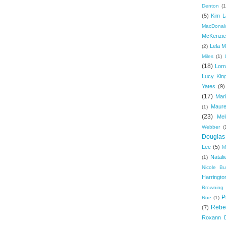
Denton
(1
(5)
Kim L
MacDonal
McKenzie
Lela M
(2)
Miles
(1)
(18)
Lorr
Lucy Kin
Yates
(9)
(17)
Mari
Maure
(1)
(23)
Mel
Webber
(
Douglas
Lee
(5)
M
Natal
(1)
Nicole B
Harringto
Browning
P
Roe
(1)
Rebe
(7)
Roxann 