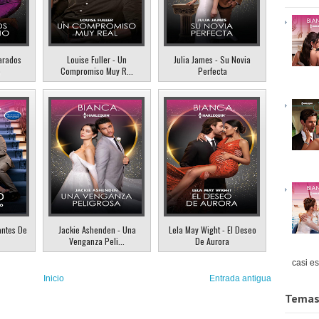
arados
Louise Fuller - Un
Julia James - Su Novia
o
Compromiso Muy R...
Perfecta
antes De
Jackie Ashenden - Una
Lela May Wight - El Deseo
Venganza Peli...
De Aurora
casi es
Inicio
Entrada antigua
Temas