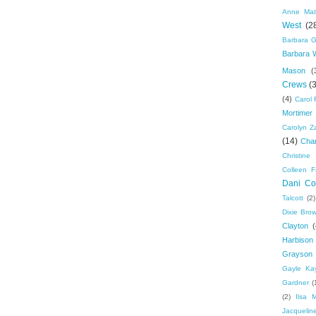
Anne Mat
West
(2
Barbara G
Barbara 
Mason
(
Crews
(
(4)
Carol 
Mortimer
Carolyn Z
(14)
Cha
Christine 
Colleen F
Dani Col
Talcott
(2)
Dixie Bro
Clayton
(
Harbison
Grayson
Gayle Ka
Gardner
(
(2)
Ilsa 
Jacquelin