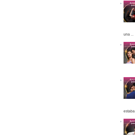
una ...
estaba 