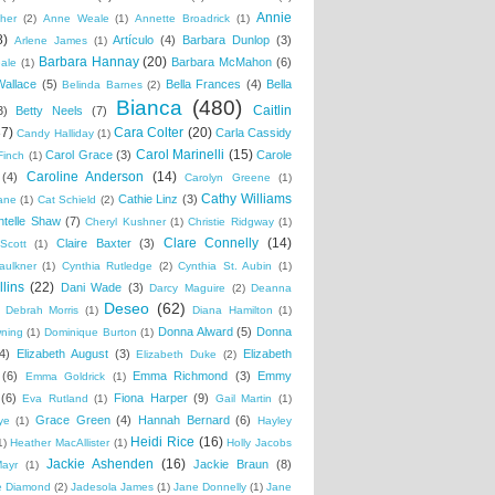
Annie
her
(2)
Anne Weale
(1)
Annette Broadrick
(1)
8)
Artículo
(4)
Barbara Dunlop
(3)
Arlene James
(1)
Barbara Hannay
(20)
Barbara McMahon
(6)
ale
(1)
Wallace
(5)
Bella Frances
(4)
Bella
Belinda Barnes
(2)
Bianca
(480)
Caitlin
3)
Betty Neels
(7)
37)
Cara Colter
(20)
Carla Cassidy
Candy Halliday
(1)
Carol Marinelli
(15)
Carol Grace
(3)
Carole
Finch
(1)
Caroline Anderson
(14)
(4)
Carolyn Greene
(1)
Cathy Williams
Cathie Linz
(3)
ane
(1)
Cat Schield
(2)
ntelle Shaw
(7)
Cheryl Kushner
(1)
Christie Ridgway
(1)
Clare Connelly
(14)
Claire Baxter
(3)
Scott
(1)
aulkner
(1)
Cynthia Rutledge
(2)
Cynthia St. Aubin
(1)
lins
(22)
Dani Wade
(3)
Darcy Maguire
(2)
Deanna
Deseo
(62)
Debrah Morris
(1)
Diana Hamilton
(1)
Donna Alward
(5)
Donna
wning
(1)
Dominique Burton
(1)
4)
Elizabeth August
(3)
Elizabeth
Elizabeth Duke
(2)
(6)
Emma Richmond
(3)
Emmy
Emma Goldrick
(1)
(6)
Fiona Harper
(9)
Eva Rutland
(1)
Gail Martin
(1)
Grace Green
(4)
Hannah Bernard
(6)
ye
(1)
Hayley
Heidi Rice
(16)
1)
Heather MacAllister
(1)
Holly Jacobs
Jackie Ashenden
(16)
Jackie Braun
(8)
Mayr
(1)
e Diamond
(2)
Jadesola James
(1)
Jane Donnelly
(1)
Jane