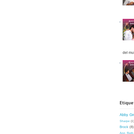
del mul
Etique
Abby Gr
Sharpe
(1
Brock
(8)
Ann Roth