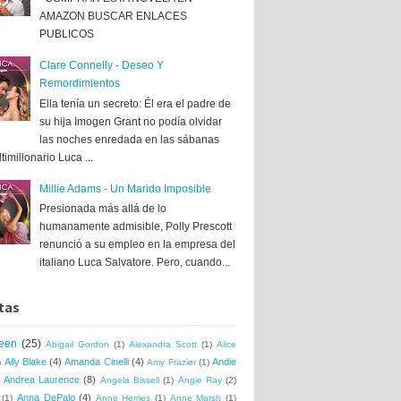
AMAZON BUSCAR ENLACES
PUBLICOS
Clare Connelly - Deseo Y
Remordimientos
Ella tenía un secreto: Él era el padre de
su hija Imogen Grant no podía olvidar
las noches enredada en las sábanas
timillonario Luca ...
Millie Adams - Un Marido Imposible
Presionada más allá de lo
humanamente admisible, Polly Prescott
renunció a su empleo en la empresa del
italiano Luca Salvatore. Pero, cuando...
tas
een
(25)
Abigail Gordon
(1)
Alexandra Scott
(1)
Alice
Ally Blake
(4)
Amanda Cinelli
(4)
Andie
)
Amy Frazier
(1)
Andrea Laurence
(8)
Angela Bissell
(1)
Angie Ray
(2)
Anna DePalo
(4)
(1)
Anne Herries
(1)
Anne Marsh
(1)