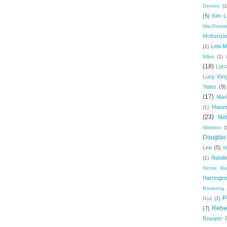
Denton
(1
(5)
Kim L
MacDonal
McKenzie
Lela M
(2)
Miles
(1)
(18)
Lorr
Lucy Kin
Yates
(9)
(17)
Mari
Maure
(1)
(23)
Mel
Webber
(
Douglas
Lee
(5)
M
Natal
(1)
Nicole B
Harringto
Browning
P
Roe
(1)
Rebe
(7)
Roxann 