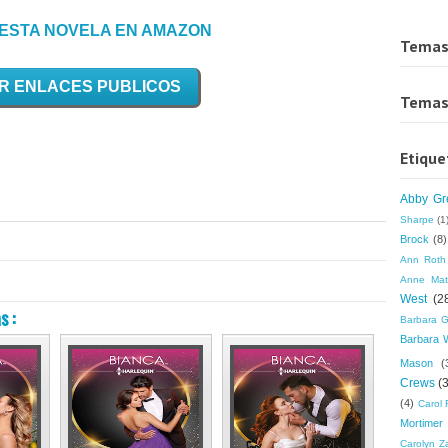
ESTA NOVELA EN AMAZON
Temas
R ENLACES PUBLICOS
Temas
Etique
Abby Gr
Sharpe
(1
Brock
(8)
Ann Roth
Anne Mat
West
(2
s :
Barbara G
Barbara 
Mason
(
Crews
(
(4)
Carol 
Mortimer
Carolyn Z