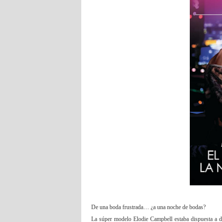
De una boda frustrada… ¿a una noche de bodas?
La súper modelo Elodie Campbell estaba dispuesta a de