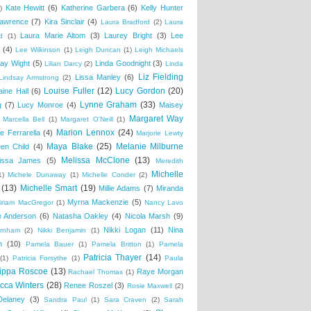
Kate Hewitt
(6)
Katherine Garbera
(6)
Kelly Hunter
)
awrence
(7)
Kira Sinclair
(4)
Laura Bradford
(2)
Laura
Laura Marie Altom
(3)
Laurey Bright
(3)
Lee
d
(1)
(4)
Lee Wilkinson
(1)
Leigh Duncan
(1)
Leigh Michaels
ay Wight
(5)
Linda Goodnight
(3)
Lilian Darcy
(2)
Linda
Liz Fielding
Lissa Manley
(6)
Lindsay Armstrong
(2)
Louise Fuller
(12)
Lucy Gordon
(20)
aine Hall
(6)
Lynne Graham
(33)
g
(7)
Lucy Monroe
(4)
Maisey
Margaret Way
Marcella Bell
(1)
Margaret O'Neill
(1)
Marion Lennox
(24)
e Ferrarella
(4)
Marjorie Lewty
Maya Blake
(25)
Melanie Milburne
en Child
(4)
Melissa McClone
(13)
issa James
(5)
Meredith
Michelle
1)
Michele Dunaway
(1)
Michelle Conder
(2)
(13)
Michelle Smart
(19)
Millie Adams
(7)
Miranda
Myrna Mackenzie
(5)
iriam MacGregor
(1)
Nancy Lavo
ie Anderson
(6)
Natasha Oakley
(4)
Nicola Marsh
(9)
Nikki Logan
(11)
Nina
urnham
(2)
Nikki Benjamin
(1)
n
(10)
Pamela Bauer
(1)
Pamela Britton
(1)
Pamela
Patricia Thayer
(14)
(1)
Patricia Forsythe
(1)
Paula
ippa Roscoe
(13)
Raye Morgan
Rachael Thomas
(1)
cca Winters
(28)
Renee Roszel
(3)
Rosie Maxwell
(2)
Delaney
(3)
Sandra Paul
(1)
Sara Craven
(2)
Sarah