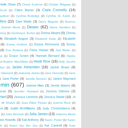
ntelle Shaw
(7)
Cheryl Kushner
(1)
Christie Ridgway
(1)
Clare Connelly
(14)
Claire Baxter
(3)
Scott
(1)
aulkner
(1)
Cynthia Rutledge
(2)
Cynthia St. Aubin
(1)
lins
(22)
Dani Wade
(3)
Darcy Maguire
(2)
Deanna
Deseo
(62)
Debrah Morris
(1)
Diana Hamilton
(1)
Donna Alward
(5)
Donna
wning
(1)
Dominique Burton
(1)
4)
Elizabeth August
(3)
Elizabeth
Elizabeth Duke
(2)
(6)
Emma Richmond
(3)
Emmy
Emma Goldrick
(1)
(6)
Fiona Harper
(9)
Eva Rutland
(1)
Gail Martin
(1)
Grace Green
(4)
Hannah Bernard
(6)
ye
(1)
Hayley
Heidi Rice
(16)
1)
Heather MacAllister
(1)
Holly Jacobs
Jackie Ashenden
(16)
Jackie Braun
(8)
Mayr
(1)
e Diamond
(2)
Jadesola James
(1)
Jane Donnelly
(1)
Jane
Jane Porter
(4)
Janice Maynard
)
Janelle Denison
(1)
zmin
(607)
Jeanne Allan
(3)
Jennie Adams
(6)
ucas
(5)
Jessica Gilmore
(3)
Jennifer Hayward
(1)
Hart
(20)
Jessica Lemmon
(4)
Jessica Steele
(10)
Jill
Jill Shalvis
(2)
Joan Elliott Pickart
(1)
Joanne Rock
(2)
od
(8)
Judith McWilliams
(3)
Judy Christenberry
(4)
Julia James
(13)
e
(1)
Jules Bennett
(2)
Julianna Morris
nne Howells
(3)
Kali Anthony
(5)
Karen Potter
(1)
Karen
Kat Cantrell
(4)
th
(1)
Karen Van Der Zee
(1)
Kate