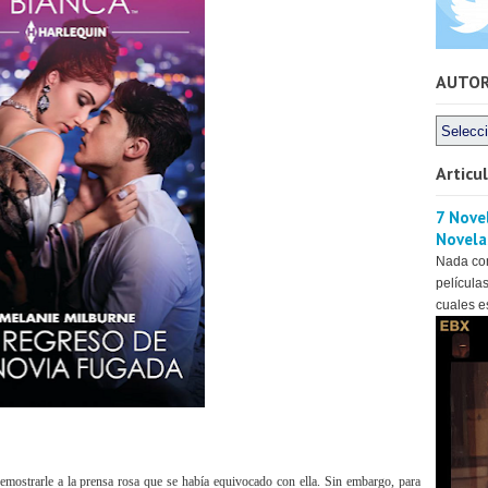
AUTO
Articu
7 Novel
Novela
Nada co
películas
cuales es
mostrarle a la prensa rosa que se había equivocado con ella. Sin embargo, para