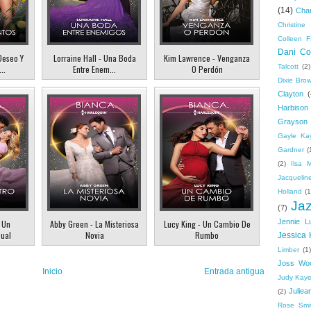
(14)
Cha
Christine 
Colleen F
Dani Col
Deseo Y
Lorraine Hall - Una Boda
Kim Lawrence - Venganza
Talcott
(2)
..
Entre Enem...
O Perdón
Dixie Bro
Clayton
(
Harbison
Grayson
Gayle Ka
Gardner
(
(2)
Ilsa 
Jacquelin
Holland
(1
Ja
(7)
Jennie L
- Un
Abby Green - La Misteriosa
Lucy King - Un Cambio De
sual
Novia
Rumbo
Jessica 
Limber
(1)
Joss Wo
Inicio
Entrada antigua
Judy Kay
Juliea
(2)
Rose Smi