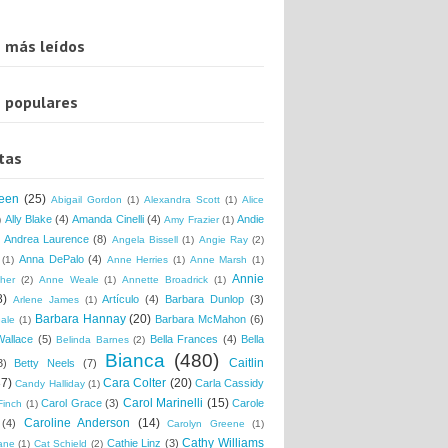
 más leídos
 populares
tas
een
(25)
Abigail Gordon
(1)
Alexandra Scott
(1)
Alice
Ally Blake
(4)
Amanda Cinelli
(4)
Andie
)
Amy Frazier
(1)
Andrea Laurence
(8)
Angela Bissell
(1)
Angie Ray
(2)
Anna DePalo
(4)
(1)
Anne Herries
(1)
Anne Marsh
(1)
Annie
her
(2)
Anne Weale
(1)
Annette Broadrick
(1)
8)
Artículo
(4)
Barbara Dunlop
(3)
Arlene James
(1)
Barbara Hannay
(20)
Barbara McMahon
(6)
ale
(1)
Wallace
(5)
Bella Frances
(4)
Bella
Belinda Barnes
(2)
Bianca
(480)
Caitlin
3)
Betty Neels
(7)
37)
Cara Colter
(20)
Carla Cassidy
Candy Halliday
(1)
Carol Marinelli
(15)
Carol Grace
(3)
Carole
Finch
(1)
Caroline Anderson
(14)
(4)
Carolyn Greene
(1)
Cathy Williams
Cathie Linz
(3)
ane
(1)
Cat Schield
(2)