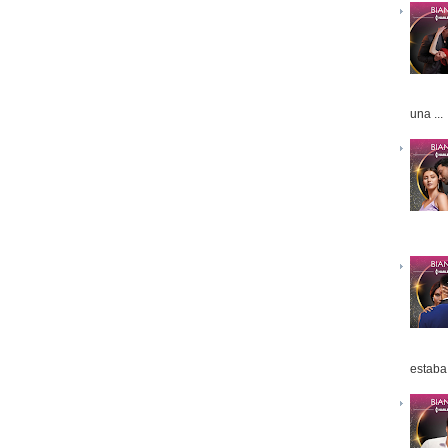
una ...
estaba 