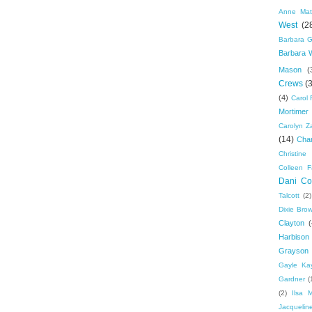
Anne Mat
West
(2
Barbara G
Barbara 
Mason
(
Crews
(
(4)
Carol 
Mortimer
Carolyn Z
(14)
Cha
Christine 
Colleen F
Dani Col
Talcott
(2)
Dixie Bro
Clayton
(
Harbison
Grayson
Gayle Ka
Gardner
(
(2)
Ilsa 
Jacquelin