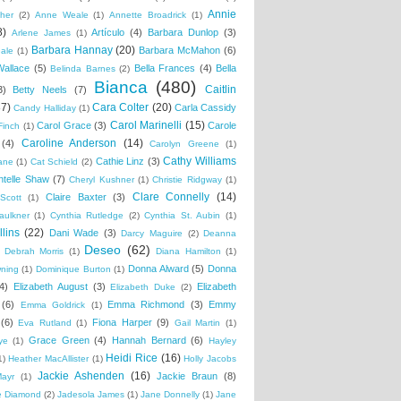
Annie
her
(2)
Anne Weale
(1)
Annette Broadrick
(1)
8)
Artículo
(4)
Barbara Dunlop
(3)
Arlene James
(1)
Barbara Hannay
(20)
Barbara McMahon
(6)
ale
(1)
Wallace
(5)
Bella Frances
(4)
Bella
Belinda Barnes
(2)
Bianca
(480)
Caitlin
3)
Betty Neels
(7)
37)
Cara Colter
(20)
Carla Cassidy
Candy Halliday
(1)
Carol Marinelli
(15)
Carol Grace
(3)
Carole
Finch
(1)
Caroline Anderson
(14)
(4)
Carolyn Greene
(1)
Cathy Williams
Cathie Linz
(3)
ane
(1)
Cat Schield
(2)
ntelle Shaw
(7)
Cheryl Kushner
(1)
Christie Ridgway
(1)
Clare Connelly
(14)
Claire Baxter
(3)
Scott
(1)
aulkner
(1)
Cynthia Rutledge
(2)
Cynthia St. Aubin
(1)
lins
(22)
Dani Wade
(3)
Darcy Maguire
(2)
Deanna
Deseo
(62)
Debrah Morris
(1)
Diana Hamilton
(1)
Donna Alward
(5)
Donna
wning
(1)
Dominique Burton
(1)
4)
Elizabeth August
(3)
Elizabeth
Elizabeth Duke
(2)
(6)
Emma Richmond
(3)
Emmy
Emma Goldrick
(1)
(6)
Fiona Harper
(9)
Eva Rutland
(1)
Gail Martin
(1)
Grace Green
(4)
Hannah Bernard
(6)
ye
(1)
Hayley
Heidi Rice
(16)
1)
Heather MacAllister
(1)
Holly Jacobs
Jackie Ashenden
(16)
Jackie Braun
(8)
Mayr
(1)
e Diamond
(2)
Jadesola James
(1)
Jane Donnelly
(1)
Jane