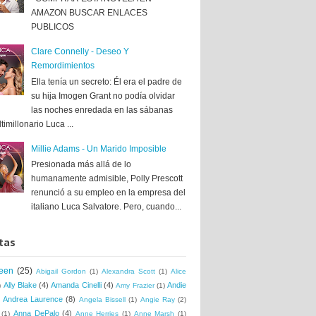
AMAZON BUSCAR ENLACES
PUBLICOS
Clare Connelly - Deseo Y
Remordimientos
Ella tenía un secreto: Él era el padre de
su hija Imogen Grant no podía olvidar
las noches enredada en las sábanas
timillonario Luca ...
Millie Adams - Un Marido Imposible
Presionada más allá de lo
humanamente admisible, Polly Prescott
renunció a su empleo en la empresa del
italiano Luca Salvatore. Pero, cuando...
tas
een
(25)
Abigail Gordon
(1)
Alexandra Scott
(1)
Alice
Ally Blake
(4)
Amanda Cinelli
(4)
Andie
)
Amy Frazier
(1)
Andrea Laurence
(8)
Angela Bissell
(1)
Angie Ray
(2)
Anna DePalo
(4)
(1)
Anne Herries
(1)
Anne Marsh
(1)