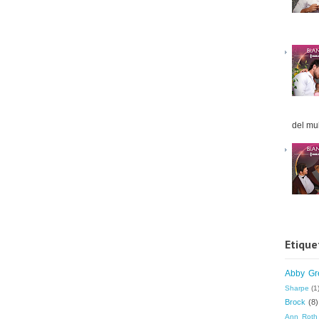
del mul
Etique
Abby Gr
Sharpe
(1
Brock
(8)
Ann Roth