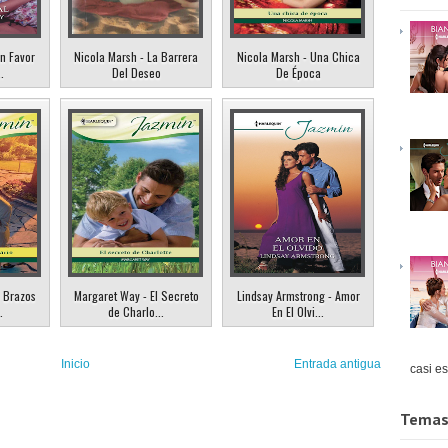
Un Favor
Nicola Marsh - La Barrera
Nicola Marsh - Una Chica
.
Del Deseo
De Época
 Brazos
Margaret Way - El Secreto
Lindsay Armstrong - Amor
.
de Charlo...
En El Olvi...
Inicio
Entrada antigua
casi es
Temas