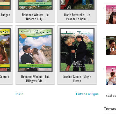
 Antiguo
Rebecca Winters - La
Marie Ferrarella - Un
Niñera Y El Ej...
Pasado En Com...
 Secreto
Rebecca Winters - Los
Jessica Steele - Magia
Milagros Exis...
Eterna
Inicio
Entrada antigua
casi es
Temas