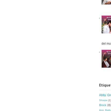
del mul
Etique
Abby Gr
Sharpe
(1
Brock
(8)
Ann Roth