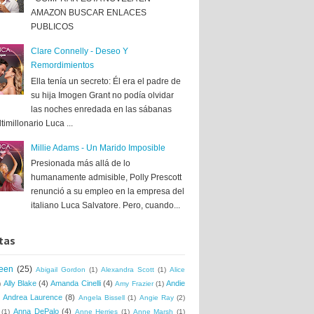
AMAZON BUSCAR ENLACES
PUBLICOS
Clare Connelly - Deseo Y
Remordimientos
Ella tenía un secreto: Él era el padre de
su hija Imogen Grant no podía olvidar
las noches enredada en las sábanas
timillonario Luca ...
Millie Adams - Un Marido Imposible
Presionada más allá de lo
humanamente admisible, Polly Prescott
renunció a su empleo en la empresa del
italiano Luca Salvatore. Pero, cuando...
tas
een
(25)
Abigail Gordon
(1)
Alexandra Scott
(1)
Alice
Ally Blake
(4)
Amanda Cinelli
(4)
Andie
)
Amy Frazier
(1)
Andrea Laurence
(8)
Angela Bissell
(1)
Angie Ray
(2)
Anna DePalo
(4)
(1)
Anne Herries
(1)
Anne Marsh
(1)