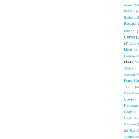
Anne Mat
West
(2
Barbara G
Barbara 
Mason
(
Crews
(
(4)
Carol 
Mortimer
Carolyn Z
(14)
Cha
Christine 
Colleen F
Dani Col
Talcott
(2)
Dixie Bro
Clayton
(
Harbison
Grayson
Gayle Ka
Gardner
(
(2)
Ilsa 
Jacquelin