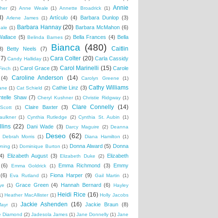
Annie
her
(2)
Anne Weale
(1)
Annette Broadrick
(1)
8)
Artículo
(4)
Barbara Dunlop
(3)
Arlene James
(1)
Barbara Hannay
(20)
Barbara McMahon
(6)
ale
(1)
Wallace
(5)
Bella Frances
(4)
Bella
Belinda Barnes
(2)
Bianca
(480)
Caitlin
3)
Betty Neels
(7)
37)
Cara Colter
(20)
Carla Cassidy
Candy Halliday
(1)
Carol Marinelli
(15)
Carol Grace
(3)
Carole
Finch
(1)
Caroline Anderson
(14)
(4)
Carolyn Greene
(1)
Cathy Williams
Cathie Linz
(3)
ane
(1)
Cat Schield
(2)
ntelle Shaw
(7)
Cheryl Kushner
(1)
Christie Ridgway
(1)
Clare Connelly
(14)
Claire Baxter
(3)
Scott
(1)
aulkner
(1)
Cynthia Rutledge
(2)
Cynthia St. Aubin
(1)
lins
(22)
Dani Wade
(3)
Darcy Maguire
(2)
Deanna
Deseo
(62)
Debrah Morris
(1)
Diana Hamilton
(1)
Donna Alward
(5)
Donna
wning
(1)
Dominique Burton
(1)
4)
Elizabeth August
(3)
Elizabeth
Elizabeth Duke
(2)
(6)
Emma Richmond
(3)
Emmy
Emma Goldrick
(1)
(6)
Fiona Harper
(9)
Eva Rutland
(1)
Gail Martin
(1)
Grace Green
(4)
Hannah Bernard
(6)
ye
(1)
Hayley
Heidi Rice
(16)
1)
Heather MacAllister
(1)
Holly Jacobs
Jackie Ashenden
(16)
Jackie Braun
(8)
Mayr
(1)
e Diamond
(2)
Jadesola James
(1)
Jane Donnelly
(1)
Jane