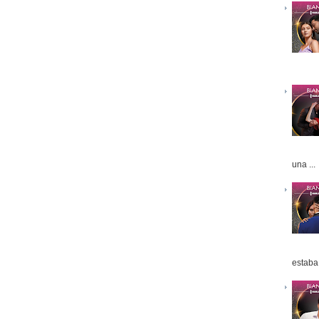
una ...
estaba 