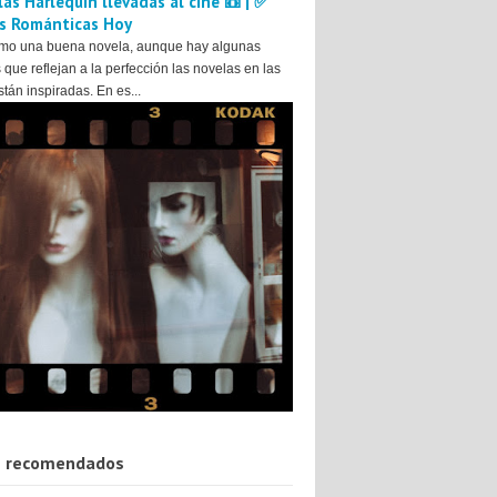
as Harlequin llevadas al cine 📼 | ✅
s Románticas Hoy
mo una buena novela, aunque hay algunas
 que reflejan a la perfección las novelas en las
tán inspiradas. En es...
 recomendados