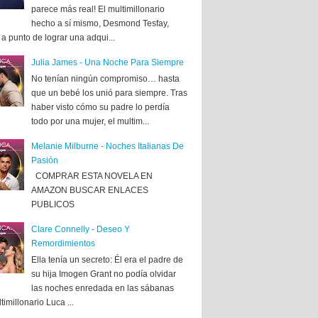
parece más real! El multimillonario
hecho a sí mismo, Desmond Tesfay,
a punto de lograr una adqui...
Julia James - Una Noche Para Siempre
No tenían ningún compromiso… hasta
que un bebé los unió para siempre. Tras
haber visto cómo su padre lo perdía
todo por una mujer, el multim...
Melanie Milburne - Noches Italianas De
Pasión
COMPRAR ESTA NOVELA EN
AMAZON BUSCAR ENLACES
PUBLICOS
Clare Connelly - Deseo Y
Remordimientos
Ella tenía un secreto: Él era el padre de
su hija Imogen Grant no podía olvidar
las noches enredada en las sábanas
timillonario Luca ...