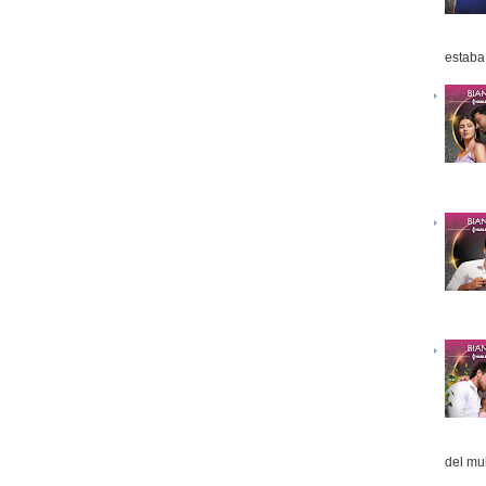
estaba 
del mul