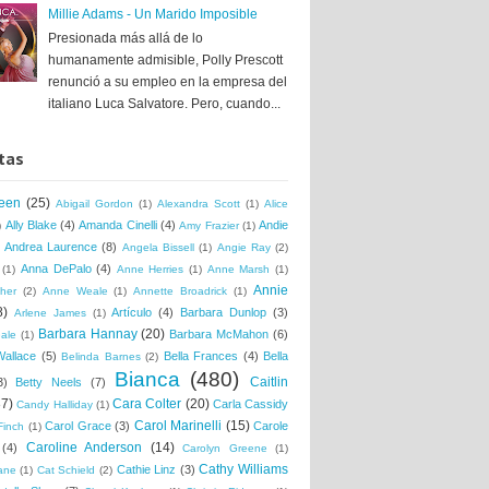
Millie Adams - Un Marido Imposible
Presionada más allá de lo
humanamente admisible, Polly Prescott
renunció a su empleo en la empresa del
italiano Luca Salvatore. Pero, cuando...
tas
een
(25)
Abigail Gordon
(1)
Alexandra Scott
(1)
Alice
Ally Blake
(4)
Amanda Cinelli
(4)
Andie
)
Amy Frazier
(1)
Andrea Laurence
(8)
Angela Bissell
(1)
Angie Ray
(2)
Anna DePalo
(4)
(1)
Anne Herries
(1)
Anne Marsh
(1)
Annie
her
(2)
Anne Weale
(1)
Annette Broadrick
(1)
8)
Artículo
(4)
Barbara Dunlop
(3)
Arlene James
(1)
Barbara Hannay
(20)
Barbara McMahon
(6)
ale
(1)
Wallace
(5)
Bella Frances
(4)
Bella
Belinda Barnes
(2)
Bianca
(480)
Caitlin
3)
Betty Neels
(7)
37)
Cara Colter
(20)
Carla Cassidy
Candy Halliday
(1)
Carol Marinelli
(15)
Carol Grace
(3)
Carole
Finch
(1)
Caroline Anderson
(14)
(4)
Carolyn Greene
(1)
Cathy Williams
Cathie Linz
(3)
ane
(1)
Cat Schield
(2)