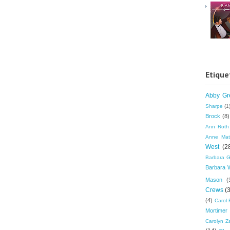
Etique
Abby Gr
Sharpe
(1
Brock
(8)
Ann Roth
Anne Mat
West
(2
Barbara G
Barbara 
Mason
(
Crews
(
(4)
Carol 
Mortimer
Carolyn Z