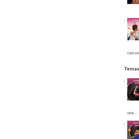
casi es
Temas
una ...