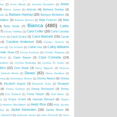
Annie
her
(2)
Anne Weale
(1)
Annette Broadrick
(1)
8)
Artículo
(4)
Barbara Dunlop
(3)
Arlene James
(1)
Barbara Hannay
(20)
Barbara McMahon
(6)
ale
(1)
Wallace
(5)
Bella Frances
(4)
Bella
Belinda Barnes
(2)
Bianca
(480)
Caitlin
3)
Betty Neels
(7)
37)
Cara Colter
(20)
Carla Cassidy
Candy Halliday
(1)
Carol Marinelli
(15)
Carol Grace
(3)
Carole
Finch
(1)
Caroline Anderson
(14)
(4)
Carolyn Greene
(1)
Cathy Williams
Cathie Linz
(3)
ane
(1)
Cat Schield
(2)
ntelle Shaw
(7)
Cheryl Kushner
(1)
Christie Ridgway
(1)
Clare Connelly
(14)
Claire Baxter
(3)
Scott
(1)
aulkner
(1)
Cynthia Rutledge
(2)
Cynthia St. Aubin
(1)
lins
(22)
Dani Wade
(3)
Darcy Maguire
(2)
Deanna
Deseo
(62)
Debrah Morris
(1)
Diana Hamilton
(1)
Donna Alward
(5)
Donna
wning
(1)
Dominique Burton
(1)
4)
Elizabeth August
(3)
Elizabeth
Elizabeth Duke
(2)
(6)
Emma Richmond
(3)
Emmy
Emma Goldrick
(1)
(6)
Fiona Harper
(9)
Eva Rutland
(1)
Gail Martin
(1)
Grace Green
(4)
Hannah Bernard
(6)
ye
(1)
Hayley
Heidi Rice
(16)
1)
Heather MacAllister
(1)
Holly Jacobs
Jackie Ashenden
(16)
Jackie Braun
(8)
Mayr
(1)
e Diamond
(2)
Jadesola James
(1)
Jane Donnelly
(1)
Jane