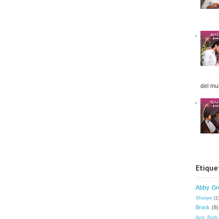
del mul
Etique
Abby Gr
Sharpe
(1
Brock
(8)
Ann Roth