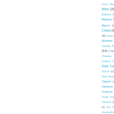
Anne Mat
West
(2
Barbara G
Barbara 
Mason
(
Crews
(
(4)
Carol 
Mortimer
Carolyn Z
(14)
Cha
Christine 
Colleen F
Dani Col
Talcott
(2)
Dixie Bro
Clayton
(
Harbison
Grayson
Gayle Ka
Gardner
(
(2)
Ilsa 
Jacquelin