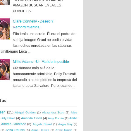
AMAZON BUSCAR ENLACES
PUBLICOS
Clare Connelly - Deseo Y
Remordimientos
Ella tenía un secreto: Él era el padre de
su hija Imogen Grant no podía olvidar
las noches enredada en las sábanas
timillonario Luca ...
Millie Adams - Un Marido Imposible
Presionada más allá de lo
humanamente admisible, Polly Prescott
renunció a su empleo en la empresa del
italiano Luca Salvatore. Pero, cuando...
tas
een
(25)
Abigail Gordon
(1)
Alexandra Scott
(1)
Alice
Ally Blake
(4)
Amanda Cinelli
(4)
Andie
)
Amy Frazier
(1)
Andrea Laurence
(8)
Angela Bissell
(1)
Angie Ray
(2)
Anna DePalo
(4)
(1)
Anne Herries
(1)
Anne Marsh
(1)