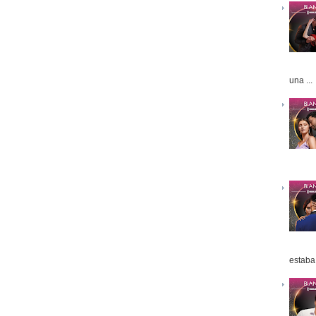
una ...
estaba 