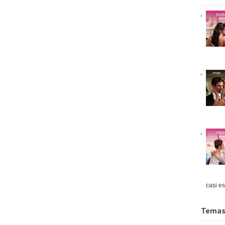
casi es
Temas