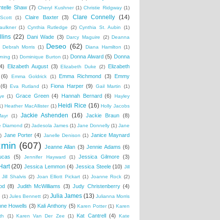
ntelle Shaw
(7)
Cheryl Kushner
(1)
Christie Ridgway
(1)
Clare Connelly
(14)
Claire Baxter
(3)
Scott
(1)
aulkner
(1)
Cynthia Rutledge
(2)
Cynthia St. Aubin
(1)
lins
(22)
Dani Wade
(3)
Darcy Maguire
(2)
Deanna
Deseo
(62)
Debrah Morris
(1)
Diana Hamilton
(1)
Donna Alward
(5)
Donna
wning
(1)
Dominique Burton
(1)
4)
Elizabeth August
(3)
Elizabeth
Elizabeth Duke
(2)
(6)
Emma Richmond
(3)
Emmy
Emma Goldrick
(1)
(6)
Fiona Harper
(9)
Eva Rutland
(1)
Gail Martin
(1)
Grace Green
(4)
Hannah Bernard
(6)
ye
(1)
Hayley
Heidi Rice
(16)
1)
Heather MacAllister
(1)
Holly Jacobs
Jackie Ashenden
(16)
Jackie Braun
(8)
Mayr
(1)
e Diamond
(2)
Jadesola James
(1)
Jane Donnelly
(1)
Jane
Jane Porter
(4)
Janice Maynard
)
Janelle Denison
(1)
zmin
(607)
Jeanne Allan
(3)
Jennie Adams
(6)
ucas
(5)
Jessica Gilmore
(3)
Jennifer Hayward
(1)
Hart
(20)
Jessica Lemmon
(4)
Jessica Steele
(10)
Jill
Jill Shalvis
(2)
Joan Elliott Pickart
(1)
Joanne Rock
(2)
od
(8)
Judith McWilliams
(3)
Judy Christenberry
(4)
Julia James
(13)
e
(1)
Jules Bennett
(2)
Julianna Morris
nne Howells
(3)
Kali Anthony
(5)
Karen Potter
(1)
Karen
Kat Cantrell
(4)
th
(1)
Karen Van Der Zee
(1)
Kate