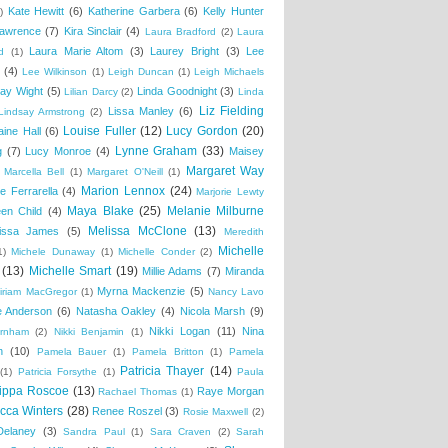
Kate Hewitt
(6)
Katherine Garbera
(6)
Kelly Hunter
)
awrence
(7)
Kira Sinclair
(4)
Laura Bradford
(2)
Laura
Laura Marie Altom
(3)
Laurey Bright
(3)
Lee
d
(1)
(4)
Lee Wilkinson
(1)
Leigh Duncan
(1)
Leigh Michaels
ay Wight
(5)
Linda Goodnight
(3)
Lilian Darcy
(2)
Linda
Liz Fielding
Lissa Manley
(6)
Lindsay Armstrong
(2)
Louise Fuller
(12)
Lucy Gordon
(20)
aine Hall
(6)
Lynne Graham
(33)
g
(7)
Lucy Monroe
(4)
Maisey
Margaret Way
Marcella Bell
(1)
Margaret O'Neill
(1)
Marion Lennox
(24)
e Ferrarella
(4)
Marjorie Lewty
Maya Blake
(25)
Melanie Milburne
en Child
(4)
Melissa McClone
(13)
issa James
(5)
Meredith
Michelle
1)
Michele Dunaway
(1)
Michelle Conder
(2)
(13)
Michelle Smart
(19)
Millie Adams
(7)
Miranda
Myrna Mackenzie
(5)
iriam MacGregor
(1)
Nancy Lavo
ie Anderson
(6)
Natasha Oakley
(4)
Nicola Marsh
(9)
Nikki Logan
(11)
Nina
urnham
(2)
Nikki Benjamin
(1)
n
(10)
Pamela Bauer
(1)
Pamela Britton
(1)
Pamela
Patricia Thayer
(14)
(1)
Patricia Forsythe
(1)
Paula
ippa Roscoe
(13)
Raye Morgan
Rachael Thomas
(1)
cca Winters
(28)
Renee Roszel
(3)
Rosie Maxwell
(2)
Delaney
(3)
Sandra Paul
(1)
Sara Craven
(2)
Sarah