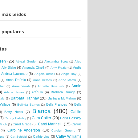
 más leídos
 populares
tas
een
(25)
Abigail Gordon
(1)
Alexandra Scott
(1)
Alice
Ally Blake
(4)
Amanda Cinelli
(4)
Andie
)
Amy Frazier
(1)
Andrea Laurence
(8)
Angela Bissell
(1)
Angie Ray
(2)
Anna DePalo
(4)
(1)
Anne Herries
(1)
Anne Marsh
(1)
Annie
her
(2)
Anne Weale
(1)
Annette Broadrick
(1)
8)
Artículo
(4)
Barbara Dunlop
(3)
Arlene James
(1)
Barbara Hannay
(20)
Barbara McMahon
(6)
ale
(1)
Wallace
(5)
Bella Frances
(4)
Bella
Belinda Barnes
(2)
Bianca
(480)
Caitlin
3)
Betty Neels
(7)
37)
Cara Colter
(20)
Carla Cassidy
Candy Halliday
(1)
Carol Marinelli
(15)
Carol Grace
(3)
Carole
Finch
(1)
Caroline Anderson
(14)
(4)
Carolyn Greene
(1)
Cathy Williams
Cathie Linz
(3)
ane
(1)
Cat Schield
(2)