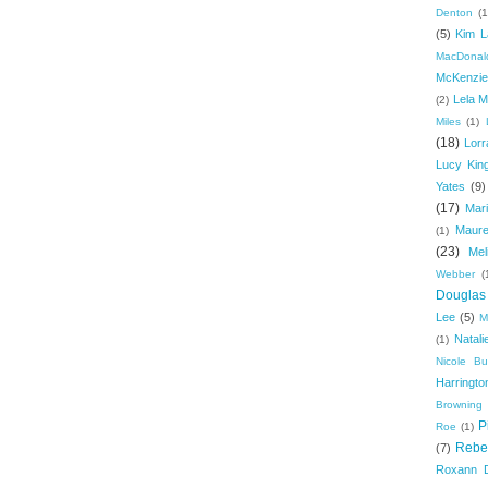
Denton
(1
(5)
Kim L
MacDonal
McKenzie
Lela M
(2)
Miles
(1)
(18)
Lorr
Lucy Kin
Yates
(9)
(17)
Mari
Maure
(1)
(23)
Mel
Webber
(
Douglas
Lee
(5)
M
Natal
(1)
Nicole B
Harringto
Browning
P
Roe
(1)
Rebe
(7)
Roxann 