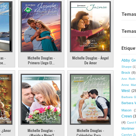
Temas
Temas
Etique
as -
Michelle Douglas -
Michelle Douglas - Ángel
Abby Gr
pe...
Primero Llego El...
De Amor
Sharpe
(1
Brock
(8)
Ann Roth
Anne Mat
West
(2
Barbara G
Barbara 
Mason
(
Crews
(
(4)
Carol 
Mortimer
- ¿Amor
Michelle Douglas -
Michelle Douglas -
?
¿Marido y Mujer?
Caléndulas Para ...
Carolyn Z