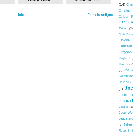
(14)
Cha
Christine 
Inicio
Entrada antigua
Colleen F
Dani Col
Talcott
(2)
Dixie Bro
Clayton
(
Harbison
Grayson
Gayle Ka
Gardner
(
(2)
Ilsa 
Jacquelin
Holland
(1
Ja
(7)
Jennie L
Jessica 
Limber
(1)
Joss Wo
Judy Kay
Juliea
(2)
Rose Smi